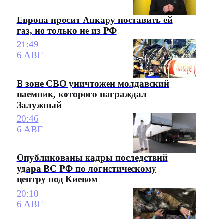
Европа просит Анкару поставить ей
газ, но только не из РФ
21:49
6 АВГ
В зоне СВО уничтожен молдавский
наемник, которого награждал
Залужный
20:46
6 АВГ
Опубликованы кадры последствий
удара ВС РФ по логистическому
центру под Киевом
20:10
6 АВГ