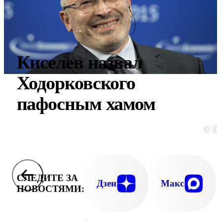
Киселев назвал
Ходорковского
пафосным хамом
© E
СЛЕДИТЕ ЗА
Дзен
Макс
НОВОСТЯМИ: