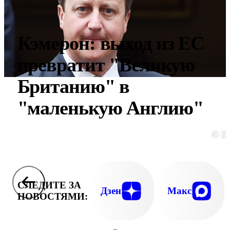
Кэмерон: выход из ЕС
превратит "Великую
Британию" в
"маленькую Англию"
© E
СЛЕДИТЕ ЗА
Дзен
Макс
НОВОСТЯМИ: