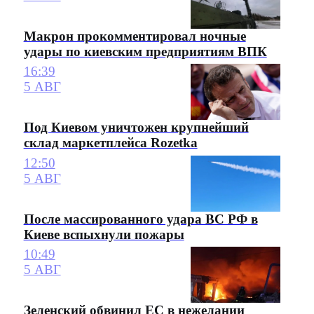
Макрон прокомментировал ночные
удары по киевским предприятиям ВПК
16:39
5 АВГ
Под Киевом уничтожен крупнейший
склад маркетплейса Rozetka
12:50
5 АВГ
После массированного удара ВС РФ в
Киеве вспыхнули пожары
10:49
5 АВГ
Зеленский обвинил ЕС в нежелании