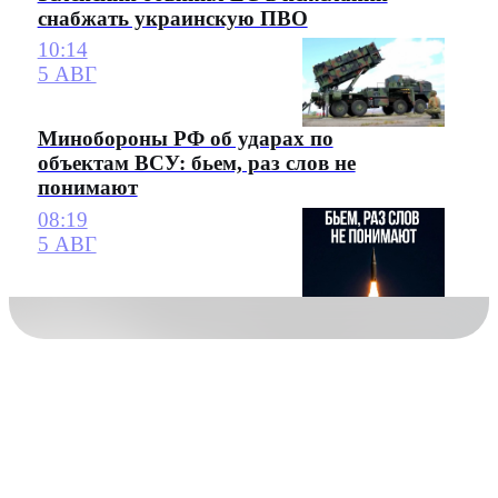
снабжать украинскую ПВО
10:14
5 АВГ
Минобороны РФ об ударах по
объектам ВСУ: бьем, раз слов не
понимают
08:19
5 АВГ