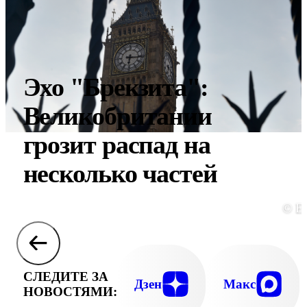
Эхо "Брекзита":
Великобритании
грозит распад на
несколько частей
© E
СЛЕДИТЕ ЗА
Дзен
Макс
НОВОСТЯМИ: