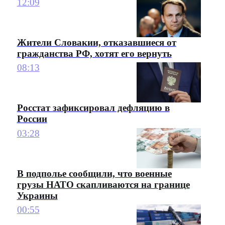
12:09
Жители Словакии, отказавшиеся от
гражданства РФ, хотят его вернуть
08:13
Росстат зафиксировал дефляцию в
России
03:28
В подполье сообщили, что военные
грузы НАТО скапливаются на границе
Украины
00:55