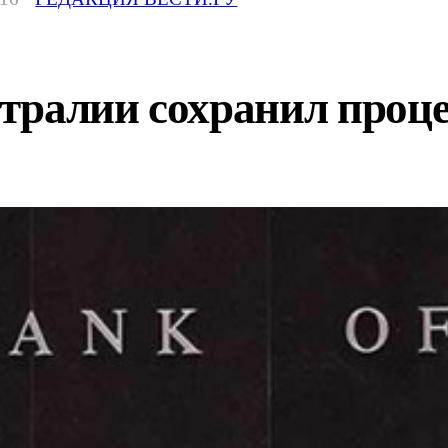
тралии сохранил проц