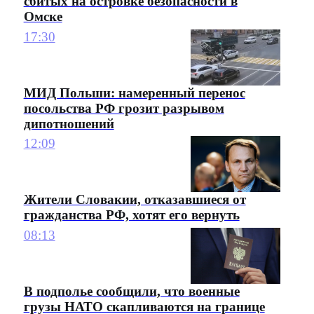
сбитых на островке безопасности в
Омске
17:30
МИД Польши: намеренный перенос
посольства РФ грозит разрывом
дипотношений
12:09
Жители Словакии, отказавшиеся от
гражданства РФ, хотят его вернуть
08:13
В подполье сообщили, что военные
грузы НАТО скапливаются на границе