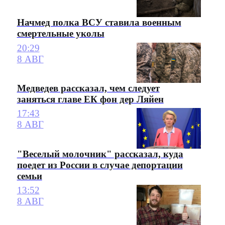
Начмед полка ВСУ ставила военным
смертельные уколы
20:29
8 АВГ
Медведев рассказал, чем следует
заняться главе ЕК фон дер Ляйен
17:43
8 АВГ
"Веселый молочник" рассказал, куда
поедет из России в случае депортации
семьи
13:52
8 АВГ