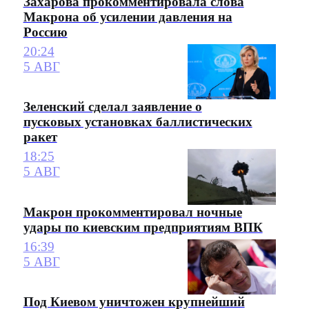
Захарова прокомментировала слова
Макрона об усилении давления на
Россию
20:24
5 АВГ
Зеленский сделал заявление о
пусковых установках баллистических
ракет
18:25
5 АВГ
Макрон прокомментировал ночные
удары по киевским предприятиям ВПК
16:39
5 АВГ
Под Киевом уничтожен крупнейший