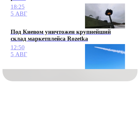
18:25
5 АВГ
Под Киевом уничтожен крупнейший
склад маркетплейса Rozetka
12:50
5 АВГ