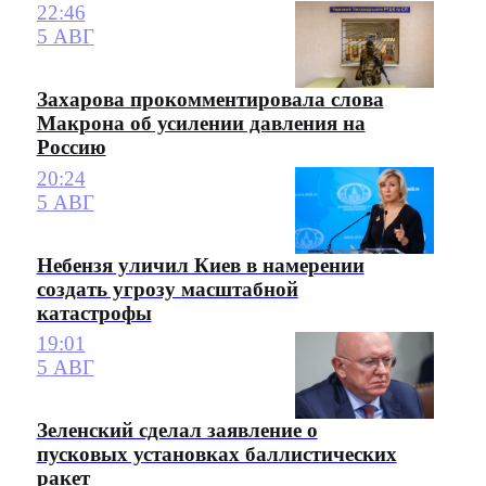
22:46
5 АВГ
Захарова прокомментировала слова
Макрона об усилении давления на
Россию
20:24
5 АВГ
Небензя уличил Киев в намерении
создать угрозу масштабной
катастрофы
19:01
5 АВГ
Зеленский сделал заявление о
пусковых установках баллистических
ракет