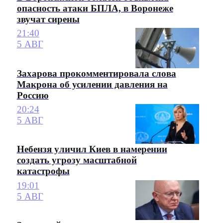
опасность атаки БПЛА, в Воронеже
звучат сирены
21:40
5 АВГ
Захарова прокомментировала слова
Макрона об усилении давления на
Россию
20:24
5 АВГ
Небензя уличил Киев в намерении
создать угрозу масштабной
катастрофы
19:01
5 АВГ