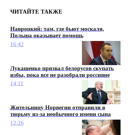
ЧИТАЙТЕ ТАКЖЕ
Навроцкий: там, где бьют москаля,
Польша оказывает помощь
16:42
Лукашенко призвал белорусов скупать
избы, пока все не разобрали россияне
14:11
Жительницу Норвегии отправили в
тюрьму из-за необычного имени сына
12:26