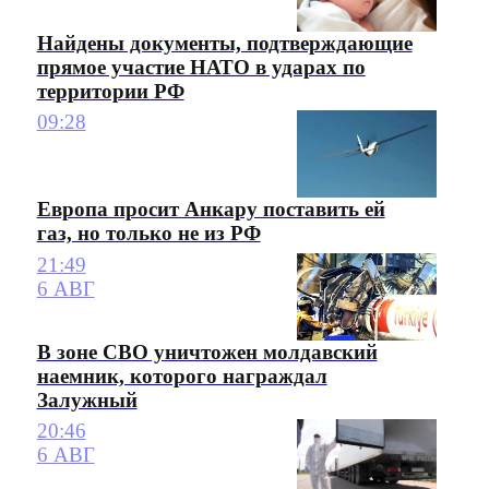
Найдены документы, подтверждающие
прямое участие НАТО в ударах по
территории РФ
09:28
Европа просит Анкару поставить ей
газ, но только не из РФ
21:49
6 АВГ
В зоне СВО уничтожен молдавский
наемник, которого награждал
Залужный
20:46
6 АВГ