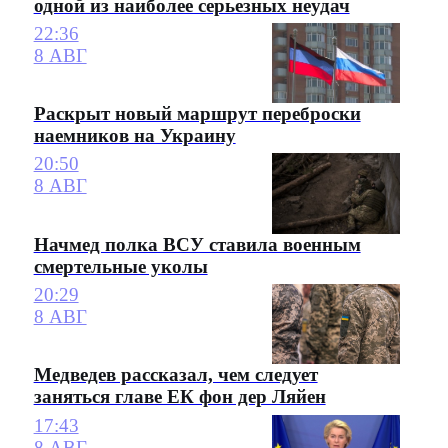
одной из наиболее серьезных неудач
22:36
8 АВГ
Раскрыт новый маршрут переброски
наемников на Украину
20:50
8 АВГ
Начмед полка ВСУ ставила военным
смертельные уколы
20:29
8 АВГ
Медведев рассказал, чем следует
заняться главе ЕК фон дер Ляйен
17:43
8 АВГ