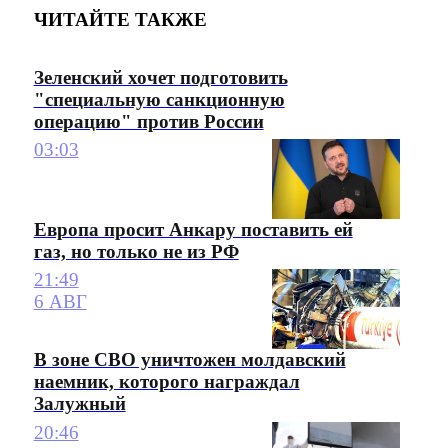
ЧИТАЙТЕ ТАКЖЕ
Зеленский хочет подготовить
"специальную санкционную
операцию" против России
03:03
Европа просит Анкару поставить ей
газ, но только не из РФ
21:49
6 АВГ
В зоне СВО уничтожен молдавский
наемник, которого награждал
Залужный
20:46