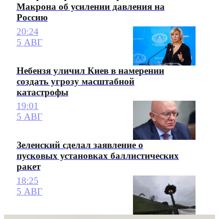
Макрона об усилении давления на
Россию
20:24
5 АВГ
Небензя уличил Киев в намерении
создать угрозу масштабной
катастрофы
19:01
5 АВГ
Зеленский сделал заявление о
пусковых установках баллистических
ракет
18:25
5 АВГ