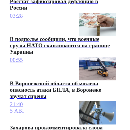
Росстат зафиксировал дефляцию в
России
03:28
В подполье сообщили, что военные
грузы НАТО скапливаются на границе
Украины
00:55
В Воронежской области объявлена
опасность атаки БПЛА, в Воронеже
звучат сирены
21:40
5 АВГ
Захарова прокомментировала слова