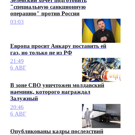
Зеленский хочет подготовить
"специальную санкционную
операцию" против России
03:03
Европа просит Анкару поставить ей
газ, но только не из РФ
21:49
6 АВГ
В зоне СВО уничтожен молдавский
наемник, которого награждал
Залужный
20:46
6 АВГ
Опубликованы кадры последствий