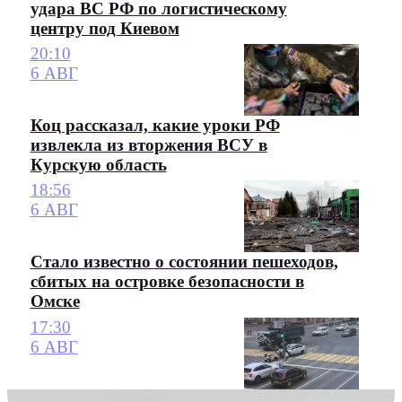
удара ВС РФ по логистическому
центру под Киевом
20:10
6 АВГ
Коц рассказал, какие уроки РФ
извлекла из вторжения ВСУ в
Курскую область
18:56
6 АВГ
Стало известно о состоянии пешеходов,
сбитых на островке безопасности в
Омске
17:30
6 АВГ