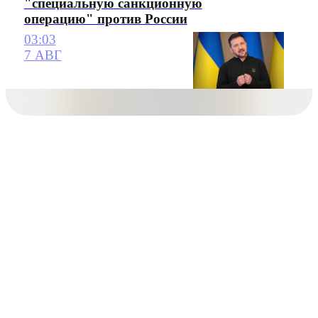
"специальную санкционную
операцию" против России
03:03
7 АВГ