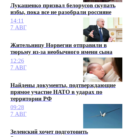
Лукашенко призвал белорусов скупать
избы, пока все не разобрали россияне
14:11
7 АВГ
Жительницу Норвегии отправили в
тюрьму из-за необычного имени сына
12:26
7 АВГ
Найдены документы, подтверждающие
прямое участие НАТО в ударах по
территории РФ
09:28
7 АВГ
Зеленский хочет подготовить