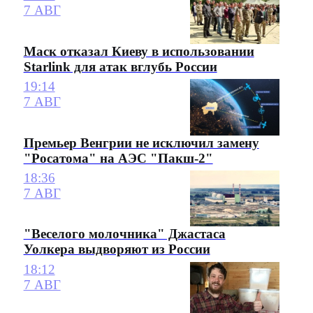
7 АВГ
Маск отказал Киеву в использовании
Starlink для атак вглубь России
19:14
7 АВГ
Премьер Венгрии не исключил замену
"Росатома" на АЭС "Пакш-2"
18:36
7 АВГ
"Веселого молочника" Джастаса
Уолкера выдворяют из России
18:12
7 АВГ