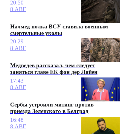
20:50
8 АВГ
Начмед полка ВСУ ставила военным
смертельные уколы
20:29
8 АВГ
Медведев рассказал, чем следует
заняться главе ЕК фон дер Ляйен
17:43
8 АВГ
Сербы устроили митинг против
приезда Зеленского в Белград
16:48
8 АВГ