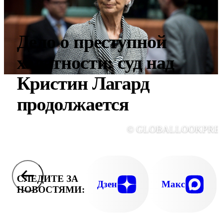
Дело о преступной
халатности: суд над
Кристин Лагард
продолжается
© GLOBALLOOKPRE
СЛЕДИТЕ ЗА
Дзен
Макс
НОВОСТЯМИ: