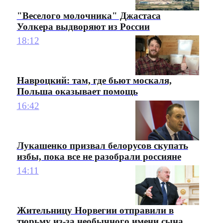
"Веселого молочника" Джастаса
Уолкера выдворяют из России
18:12
Навроцкий: там, где бьют москаля,
Польша оказывает помощь
16:42
Лукашенко призвал белорусов скупать
избы, пока все не разобрали россияне
14:11
Жительницу Норвегии отправили в
тюрьму из-за необычного имени сына