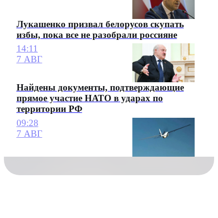
Лукашенко призвал белорусов скупать
избы, пока все не разобрали россияне
14:11
7 АВГ
Найдены документы, подтверждающие
прямое участие НАТО в ударах по
территории РФ
09:28
7 АВГ