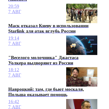
20:59
7 АВГ
Маск отказал Киеву в использовании
Starlink для атак вглубь России
19:14
7 АВГ
"Веселого молочника" Джастаса
Уолкера выдворяют из России
18:12
7 АВГ
Навроцкий: там, где бьют москаля,
Польша оказывает помощь
16:42
7 АВГ