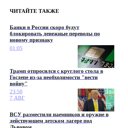
ЧИТАЙТЕ ТАКЖЕ
Банки в России скоро будут
блокировать денежные переводы по
новому признаку
01:05
Трамп отпросился с круглого стола в
Госдепе из-за необходимости "вести
войну"
23:50
7 АВГ
ВСУ разместили наемников и оружие в
действующем детском лагере под
Львовом