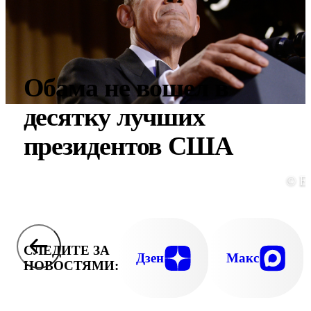
Обама не вошел в
десятку лучших
президентов США
© E
СЛЕДИТЕ ЗА
Дзен
Макс
НОВОСТЯМИ: