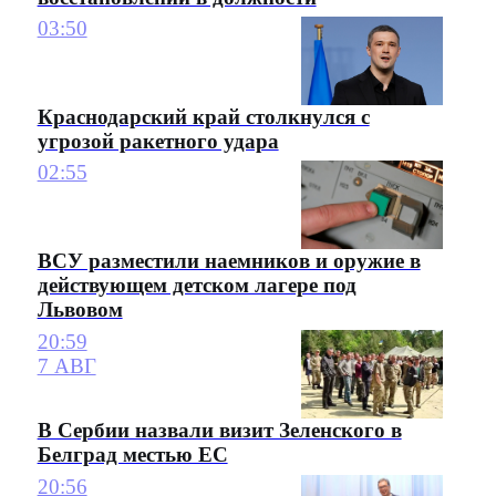
03:50
Краснодарский край столкнулся с
угрозой ракетного удара
02:55
ВСУ разместили наемников и оружие в
действующем детском лагере под
Львовом
20:59
7 АВГ
В Сербии назвали визит Зеленского в
Белград местью ЕС
20:56