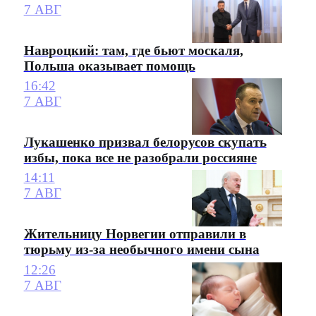
7 АВГ
Навроцкий: там, где бьют москаля,
Польша оказывает помощь
16:42
7 АВГ
Лукашенко призвал белорусов скупать
избы, пока все не разобрали россияне
14:11
7 АВГ
Жительницу Норвегии отправили в
тюрьму из-за необычного имени сына
12:26
7 АВГ