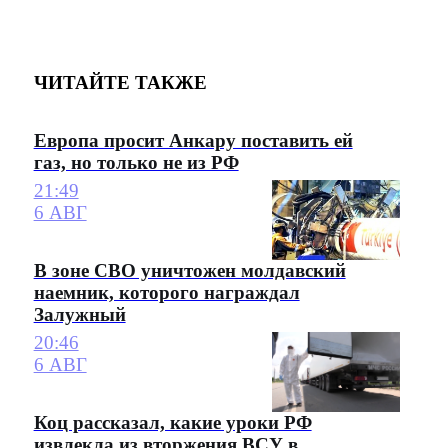
ЧИТАЙТЕ ТАКЖЕ
Европа просит Анкару поставить ей
газ, но только не из РФ
21:49
6 АВГ
В зоне СВО уничтожен молдавский
наемник, которого награждал
Залужный
20:46
6 АВГ
Коц рассказал, какие уроки РФ
извлекла из вторжения ВСУ в