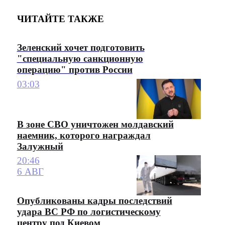
ЧИТАЙТЕ ТАКЖЕ
Зеленский хочет подготовить
"специальную санкционную
операцию" против России
03:03
В зоне СВО уничтожен молдавский
наемник, которого награждал
Залужный
20:46
6 АВГ
Опубликованы кадры последствий
удара ВС РФ по логистическому
центру под Киевом