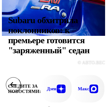
Subaru обхитрила
поклонников: к
премьере готовится
"заряженный" седан
© АВТО.ВЕС
СЛЕДИТЕ ЗА
Дзен
Макс
НОВОСТЯМИ: