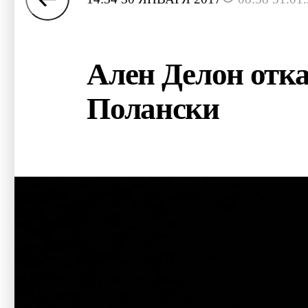
Ален Делон отка
Полански