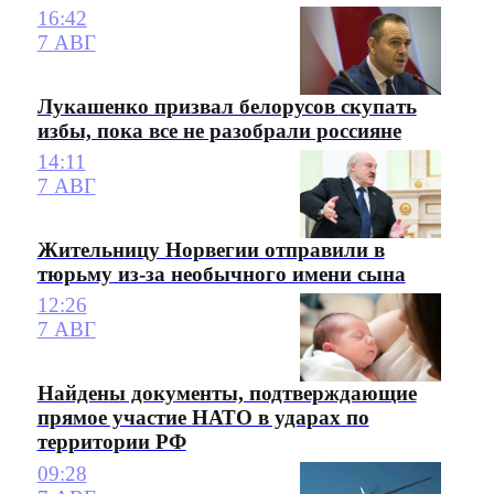
16:42
7 АВГ
Лукашенко призвал белорусов скупать
избы, пока все не разобрали россияне
14:11
7 АВГ
Жительницу Норвегии отправили в
тюрьму из-за необычного имени сына
12:26
7 АВГ
Найдены документы, подтверждающие
прямое участие НАТО в ударах по
территории РФ
09:28