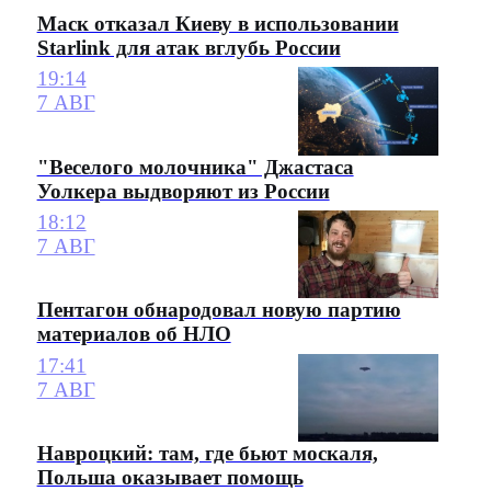
Маск отказал Киеву в использовании
Starlink для атак вглубь России
19:14
7 АВГ
"Веселого молочника" Джастаса
Уолкера выдворяют из России
18:12
7 АВГ
Пентагон обнародовал новую партию
материалов об НЛО
17:41
7 АВГ
Навроцкий: там, где бьют москаля,
Польша оказывает помощь