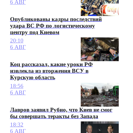
6 АВГ
Опубликованы кадры последствий
удара ВС РФ по логистическому
центру под Киевом
20:10
6 АВГ
Коц рассказал, какие уроки РФ
извлекла из вторжения ВСУ в
Курскую область
18:56
6 АВГ
Лавров заявил Рубио, что Киев не смог
бы совершать теракты без Запада
18:32
6 АВГ