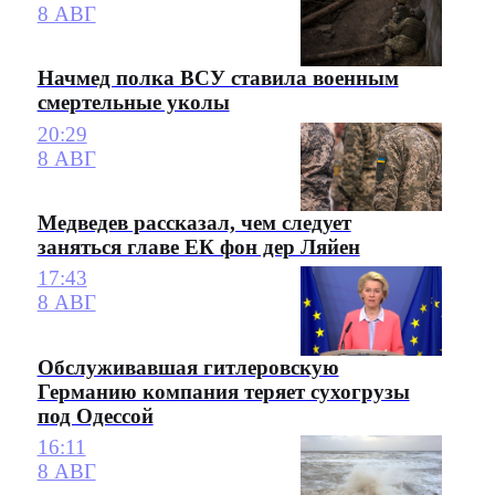
8 АВГ
Начмед полка ВСУ ставила военным
смертельные уколы
20:29
8 АВГ
Медведев рассказал, чем следует
заняться главе ЕК фон дер Ляйен
17:43
8 АВГ
Обслуживавшая гитлеровскую
Германию компания теряет сухогрузы
под Одессой
16:11
8 АВГ