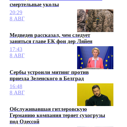
смертельные уколы
20:29
8 АВГ
Медведев рассказал, чем следует
заняться главе ЕК фон дер Ляйен
17:43
8 АВГ
Сербы устроили митинг против
приезда Зеленского в Белград
16:48
8 АВГ
Обслуживавшая гитлеровскую
Германию компания теряет сухогрузы
под Одессой