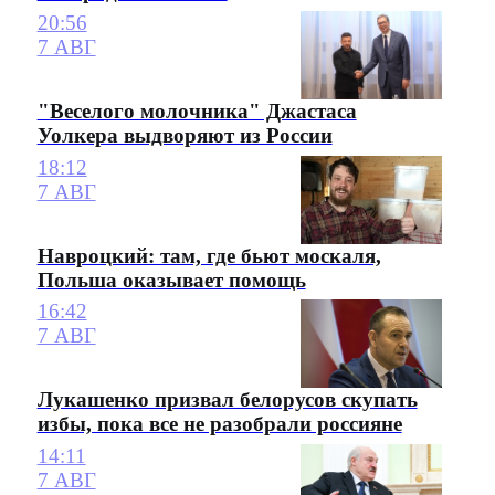
20:56
7 АВГ
"Веселого молочника" Джастаса
Уолкера выдворяют из России
18:12
7 АВГ
Навроцкий: там, где бьют москаля,
Польша оказывает помощь
16:42
7 АВГ
Лукашенко призвал белорусов скупать
избы, пока все не разобрали россияне
14:11
7 АВГ