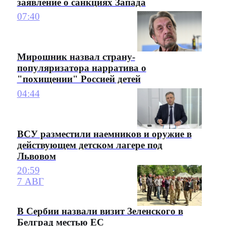
заявление о санкциях Запада
07:40
Мирошник назвал страну-
популяризатора нарратива о
"похищении" Россией детей
04:44
ВСУ разместили наемников и оружие в
действующем детском лагере под
Львовом
20:59
7 АВГ
В Сербии назвали визит Зеленского в
Белград местью ЕС