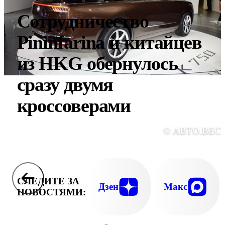
Сотрудничество
Pininfarina и китайцев
из HKG обернулось
сразу двумя
кроссоверами
© АВТО.ВЕС
СЛЕДИТЕ ЗА
Дзен
Макс
НОВОСТЯМИ: