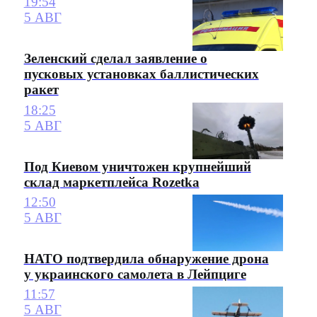
19:54
5 АВГ
Зеленский сделал заявление о
пусковых установках баллистических
ракет
18:25
5 АВГ
Под Киевом уничтожен крупнейший
склад маркетплейса Rozetka
12:50
5 АВГ
НАТО подтвердила обнаружение дрона
у украинского самолета в Лейпциге
11:57
5 АВГ