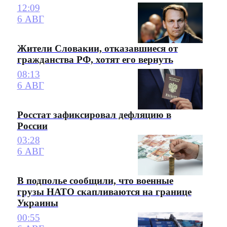
12:09
6 АВГ
Жители Словакии, отказавшиеся от
гражданства РФ, хотят его вернуть
08:13
6 АВГ
Росстат зафиксировал дефляцию в
России
03:28
6 АВГ
В подполье сообщили, что военные
грузы НАТО скапливаются на границе
Украины
00:55