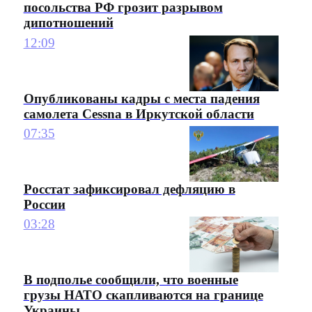
посольства РФ грозит разрывом
дипотношений
12:09
Опубликованы кадры с места падения
самолета Cessna в Иркутской области
07:35
Росстат зафиксировал дефляцию в
России
03:28
В подполье сообщили, что военные
грузы НАТО скапливаются на границе
Украины