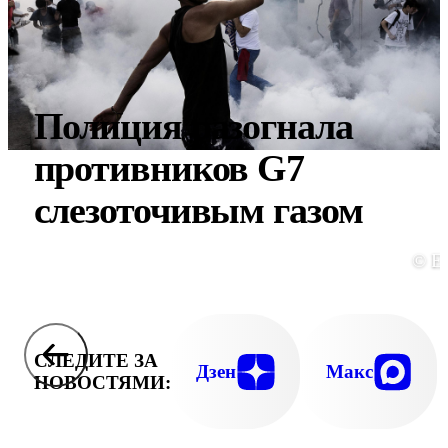
Полиция разогнала
противников G7
слезоточивым газом
© E
СЛЕДИТЕ ЗА
Дзен
Макс
НОВОСТЯМИ: