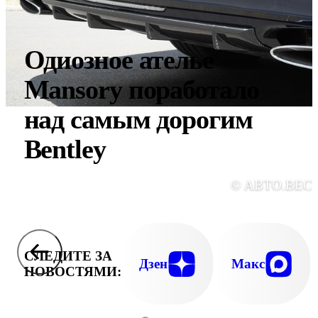
Одиозное ателье
Mansory поработало
над самым дорогим
Bentley
© АВТО.ВЕС
СЛЕДИТЕ ЗА
Дзен
Макс
НОВОСТЯМИ: