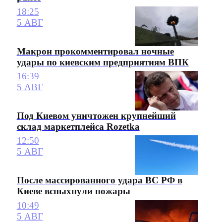
18:25
5 АВГ
Макрон прокомментировал ночные
удары по киевским предприятиям ВПК
16:39
5 АВГ
Под Киевом уничтожен крупнейший
склад маркетплейса Rozetka
12:50
5 АВГ
После массированного удара ВС РФ в
Киеве вспыхнули пожары
10:49
5 АВГ