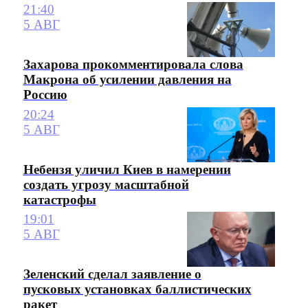
21:40
5 АВГ
Захарова прокомментировала слова
Макрона об усилении давления на
Россию
20:24
5 АВГ
Небензя уличил Киев в намерении
создать угрозу масштабной
катастрофы
19:01
5 АВГ
Зеленский сделал заявление о
пусковых установках баллистических
ракет