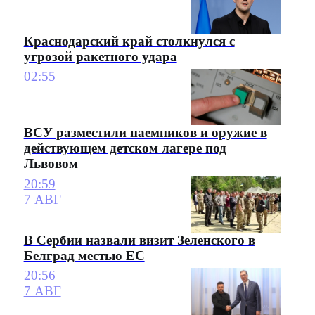
Краснодарский край столкнулся с
угрозой ракетного удара
02:55
ВСУ разместили наемников и оружие в
действующем детском лагере под
Львовом
20:59
7 АВГ
В Сербии назвали визит Зеленского в
Белград местью ЕС
20:56
7 АВГ