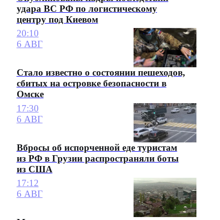
удара ВС РФ по логистическому
центру под Киевом
20:10
6 АВГ
Стало известно о состоянии пешеходов,
сбитых на островке безопасности в
Омске
17:30
6 АВГ
Вбросы об испорченной еде туристам
из РФ в Грузии распространяли боты
из США
17:12
6 АВГ