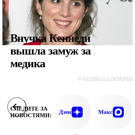
Внучка Кеннеди
вышла замуж за
медика
© GLOBALLOOKPRE
СЛЕДИТЕ ЗА
Дзен
Макс
НОВОСТЯМИ: