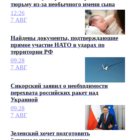
тюрьму из-за необычного имени сына
12:26
7 АВГ
Найдены документы, подтверждающие
прямое участие НАТО в ударах по
территории РФ
09:28
7 АВГ
Сикорский заявил о необходимости
перехвата российских ракет над
Украиной
09:28
7 АВГ
Зеленский хочет подготовить