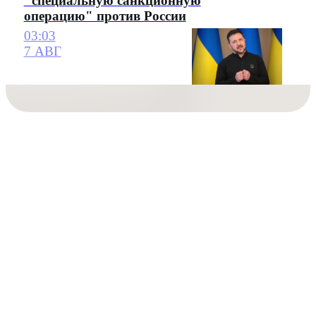
"специальную санкционную
операцию" против России
03:03
7 АВГ