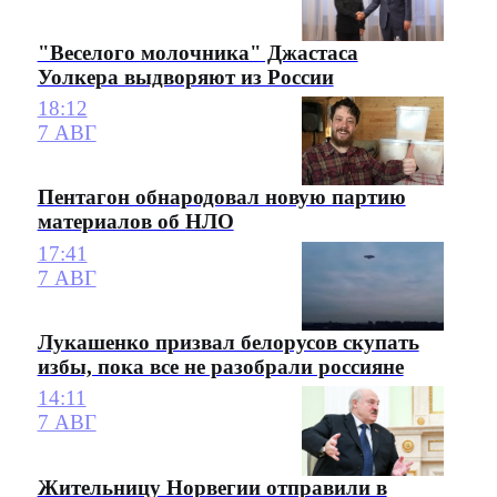
"Веселого молочника" Джастаса
Уолкера выдворяют из России
18:12
7 АВГ
Пентагон обнародовал новую партию
материалов об НЛО
17:41
7 АВГ
Лукашенко призвал белорусов скупать
избы, пока все не разобрали россияне
14:11
7 АВГ
Жительницу Норвегии отправили в