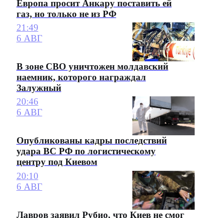
Европа просит Анкару поставить ей
газ, но только не из РФ
21:49
6 АВГ
В зоне СВО уничтожен молдавский
наемник, которого награждал
Залужный
20:46
6 АВГ
Опубликованы кадры последствий
удара ВС РФ по логистическому
центру под Киевом
20:10
6 АВГ
Лавров заявил Рубио, что Киев не смог