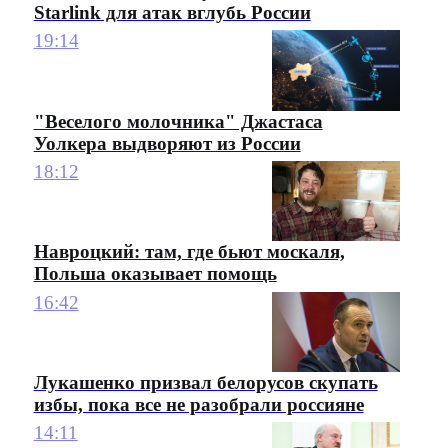
Starlink для атак вглубь России
19:14
"Веселого молочника" Джастаса
Уолкера выдворяют из России
18:12
Навроцкий: там, где бьют москаля,
Польша оказывает помощь
16:42
Лукашенко призвал белорусов скупать
избы, пока все не разобрали россияне
14:11