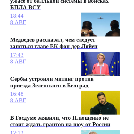
ужасе от балльной системы в войсках
БПЛА ВСУ
18:44
8 АВГ
Медведев рассказал, чем следует
заняться главе ЕК фон дер Ляйен
17:43
8 АВГ
Сербы устроили митинг против
приезда Зеленского в Белград
16:48
8 АВГ
В Госдуме заявили, что Плющенко не
стоит ждать грантов на шоу от России
12:12