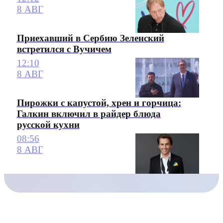
8 АВГ
Приехавший в Сербию Зеленский
встретился с Вучичем
12:10
8 АВГ
Пирожки с капустой, хрен и горчица:
Галкин включил в райдер блюда
русской кухни
08:56
8 АВГ