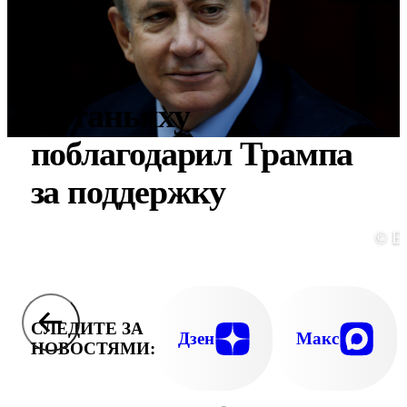
Нетаньяху
поблагодарил Трампа
за поддержку
© E
СЛЕДИТЕ ЗА
Дзен
Макс
НОВОСТЯМИ: