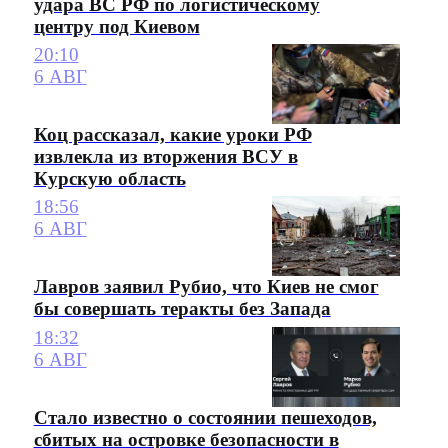
удара ВС РФ по логистическому
центру под Киевом
20:10
6 АВГ
Коц рассказал, какие уроки РФ
извлекла из вторжения ВСУ в
Курскую область
18:56
6 АВГ
Лавров заявил Рубио, что Киев не смог
бы совершать теракты без Запада
18:32
6 АВГ
Стало известно о состоянии пешеходов,
сбитых на островке безопасности в