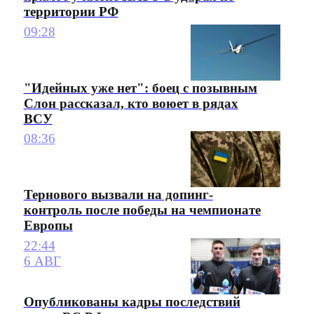
территории РФ
09:28
"Идейных уже нет": боец с позывным
Слон рассказал, кто воюет в рядах
ВСУ
08:36
Тернового вызвали на допинг-
контроль после победы на чемпионате
Европы
22:44
6 АВГ
Опубликованы кадры последствий