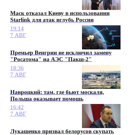
Маск отказал Киеву в использовании
Starlink для атак вглубь России
19:14
7 АВГ
Премьер Венгрии не исключил замену
"Росатома" на АЭС "Пакш-2"
18:36
7 АВГ
Навроцкий: там, где бьют москаля,
Польша оказывает помощь
16:42
7 АВГ
Лукашенко призвал белорусов скупать