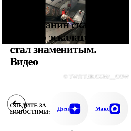
Англичанин скатился
вниз по эскалатору и
стал знаменитым.
Видео
© TWITTER.COM/__GOW
СЛЕДИТЕ ЗА
Дзен
Макс
НОВОСТЯМИ: