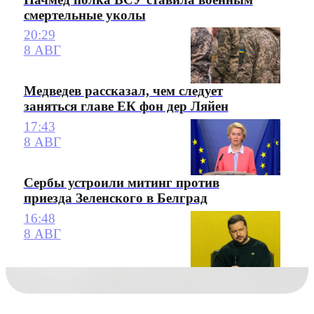
смертельные уколы
20:29
8 АВГ
Медведев рассказал, чем следует
заняться главе ЕК фон дер Ляйен
17:43
8 АВГ
Сербы устроили митинг против
приезда Зеленского в Белград
16:48
8 АВГ