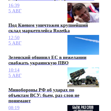
16:39
5 АВГ
Под Киевом уничтожен крупнейший
склад маркетплейса Rozetka
12:50
5 АВГ
Зеленский обвинил ЕС в нежелании
снабжать украинскую ПВО
10:14
5 АВГ
Минобороны РФ об ударах по
объектам ВСУ: бьем, раз слов не
понимают
08:19