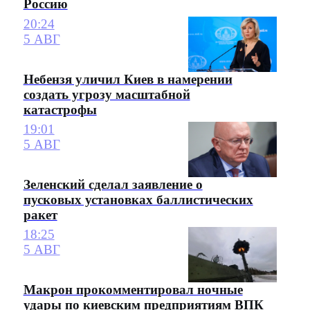
Россию
20:24
5 АВГ
Небензя уличил Киев в намерении
создать угрозу масштабной
катастрофы
19:01
5 АВГ
Зеленский сделал заявление о
пусковых установках баллистических
ракет
18:25
5 АВГ
Макрон прокомментировал ночные
удары по киевским предприятиям ВПК