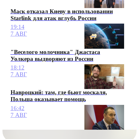
Маск отказал Киеву в использовании
Starlink для атак вглубь России
19:14
7 АВГ
"Веселого молочника" Джастаса
Уолкера выдворяют из России
18:12
7 АВГ
Навроцкий: там, где бьют москаля,
Польша оказывает помощь
16:42
7 АВГ