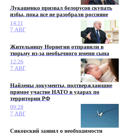
Лукашенко призвал белорусов скупать
избы, пока все не разобрали россияне
14:11
7 АВГ
Жительницу Норвегии отправили в
тюрьму из-за необычного имени сына
12:26
7 АВГ
Найдены документы, подтверждающие
прямое участие НАТО в ударах по
территории РФ
09:28
7 АВГ
Сикорский заявил о необходимости