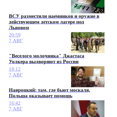
ВСУ разместили наемников и оружие в
действующем детском лагере под
Львовом
20:59
7 АВГ
"Веселого молочника" Джастаса
Уолкера выдворяют из России
18:12
7 АВГ
Навроцкий: там, где бьют москаля,
Польша оказывает помощь
16:42
7 АВГ