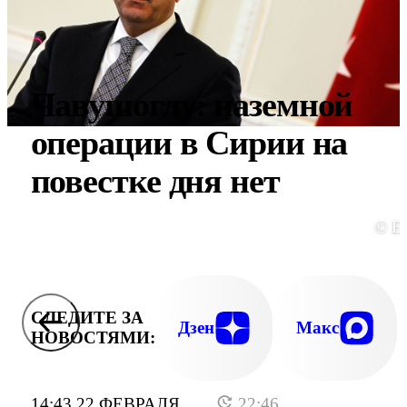
Чавушоглу: наземной
операции в Сирии на
повестке дня нет
© E
СЛЕДИТЕ ЗА
Дзен
Макс
НОВОСТЯМИ:
14:43 22 ФЕВРАЛЯ
22:46