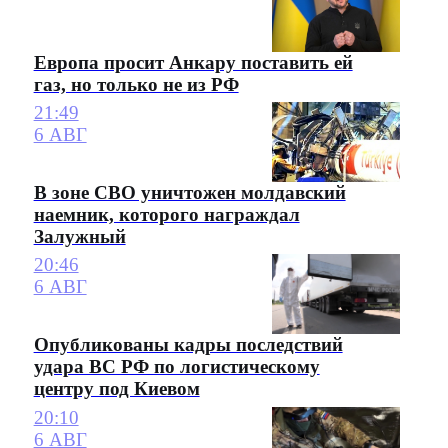
Европа просит Анкару поставить ей
газ, но только не из РФ
21:49
6 АВГ
В зоне СВО уничтожен молдавский
наемник, которого награждал
Залужный
20:46
6 АВГ
Опубликованы кадры последствий
удара ВС РФ по логистическому
центру под Киевом
20:10
6 АВГ