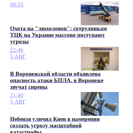
00:55
Охота на "людоловов": сотрудникам
ТЦК на Украине массово поступают
угрозы
22:46
5 АВГ
В Воронежской области объявлена
опасность атаки БПЛА, в Воронеже
звучат сирены
21:40
5 АВГ
Небензя уличил Киев в намерении
создать угрозу масштабной
катастрофы