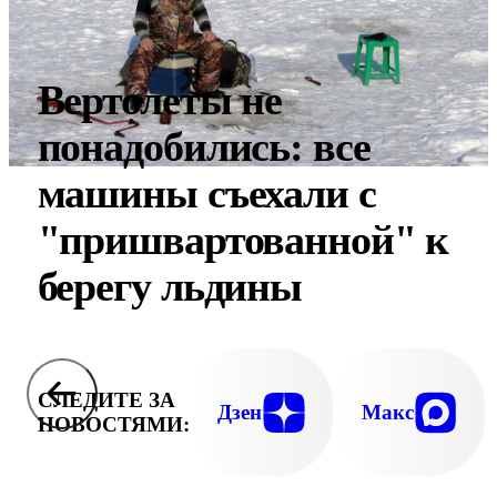
Вертолеты не
понадобились: все
машины съехали с
"пришвартованной" к
берегу льдины
СЛЕДИТЕ ЗА
Дзен
Макс
НОВОСТЯМИ: