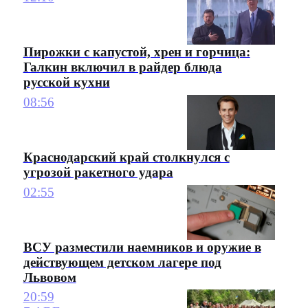
Пирожки с капустой, хрен и горчица:
Галкин включил в райдер блюда
русской кухни
08:56
Краснодарский край столкнулся с
угрозой ракетного удара
02:55
ВСУ разместили наемников и оружие в
действующем детском лагере под
Львовом
20:59