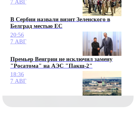
7 АВГ
В Сербии назвали визит Зеленского в
Белград местью ЕС
20:56
7 АВГ
Премьер Венгрии не исключил замену
"Росатома" на АЭС "Пакш-2"
18:36
7 АВГ