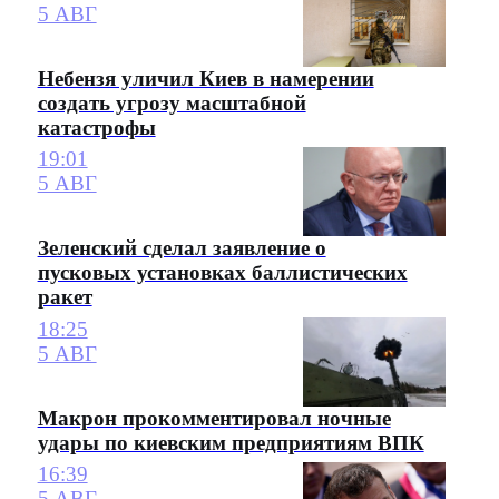
5 АВГ
Небензя уличил Киев в намерении
создать угрозу масштабной
катастрофы
19:01
5 АВГ
Зеленский сделал заявление о
пусковых установках баллистических
ракет
18:25
5 АВГ
Макрон прокомментировал ночные
удары по киевским предприятиям ВПК
16:39
5 АВГ