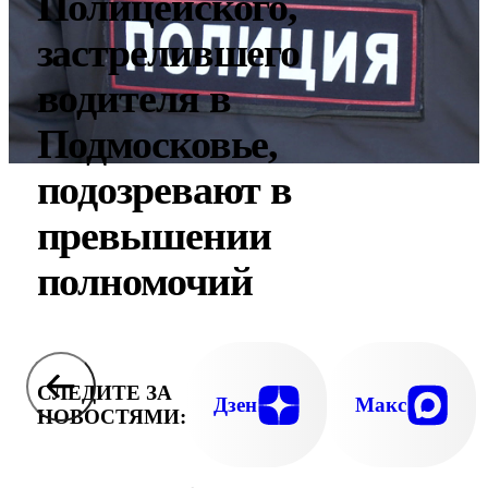
Полицейского,
застрелившего
водителя в
Подмосковье,
подозревают в
превышении
полномочий
СЛЕДИТЕ ЗА
Дзен
Макс
НОВОСТЯМИ: