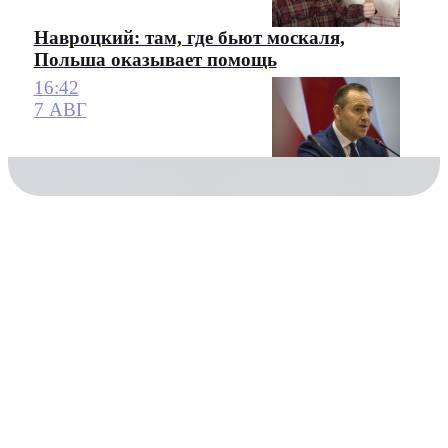
Навроцкий: там, где бьют москаля,
Польша оказывает помощь
16:42
7 АВГ